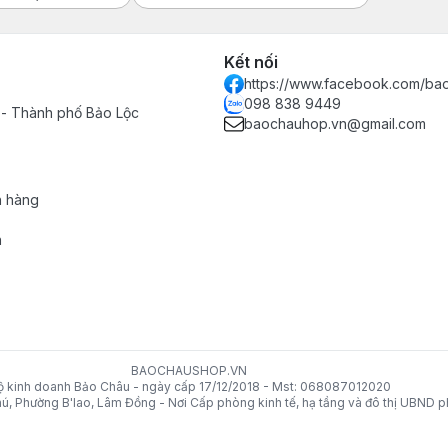
Kết nối
https://www.facebook.com/ba
098 838 9449
 - Thành phố Bảo Lộc
baochauhop.vn@gmail.com
h hàng
n
BAOCHAUSHOP.VN
ộ kinh doanh Bảo Châu - ngày cấp 17/12/2018 - Mst: 068087012020
Phú, Phường B'lao, Lâm Đồng - Nơi Cấp phòng kinh tế, hạ tầng và đô thị UBND 