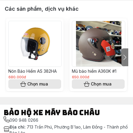
Các sản phẩm, dịch vụ khác
Nón Bảo Hiểm AS 382HA
Mũ bảo hiểm A360K #1
680.000đ
650.000đ
Chọn mua
Chọn mua
Bảo Hộ Xe Máy Bảo Châu
090 948 0266
Địa chỉ
:
713 Trần Phú, Phường B'lao, Lâm Đồng - Thành phố
Bảo Lộc