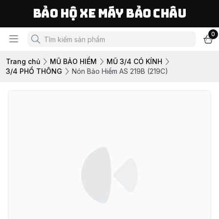
Bảo Hộ Xe Máy Bảo Châu
0
Trang chủ
MŨ BẢO HIỂM
MŨ 3/4 CÓ KÍNH
3/4 PHỔ THÔNG
Nón Bảo Hiểm AS 219B (219C)