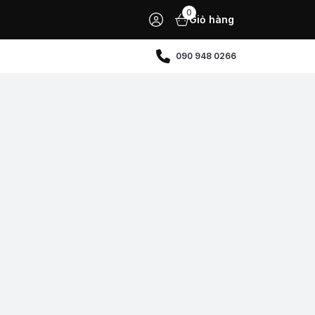
0
Giỏ hàng
090 948 0266