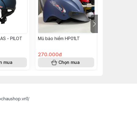
AS - PILOT
Mũ bảo hiểm HP01LT
Nón Bảo Hiểm A
270.000đ
490.000đ
n mua
Chọn mua
Chọn
ochaushop.vn1/