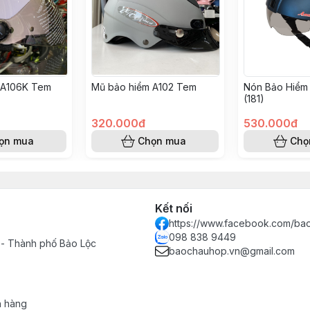
 A106K Tem
Mũ bảo hiểm A102 Tem
Nón Bảo Hiểm 
(181)
320.000đ
530.000đ
ọn mua
Chọn mua
Chọ
Kết nối
https://www.facebook.com/ba
098 838 9449
 - Thành phố Bảo Lộc
baochauhop.vn@gmail.com
h hàng