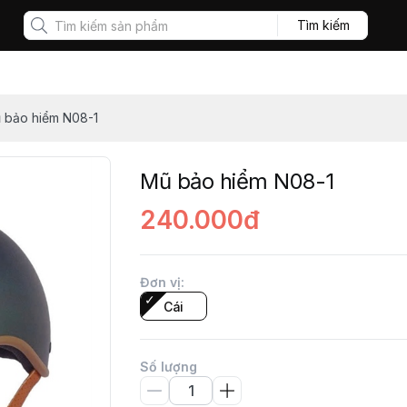
Tìm kiếm
 bảo hiểm N08-1
Mũ bảo hiểm N08-1
240.000đ
Đơn vị
:
Cái
Số lượng