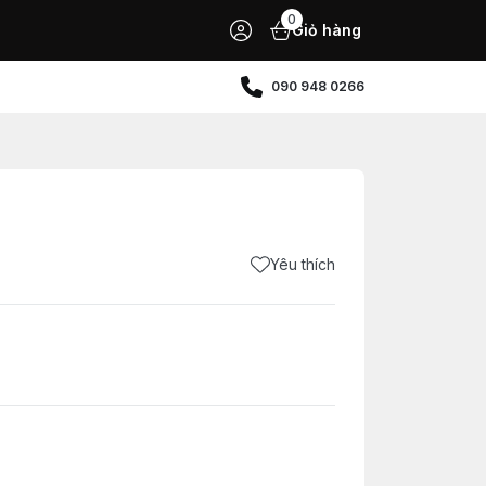
0
Giỏ hàng
090 948 0266
Yêu thích