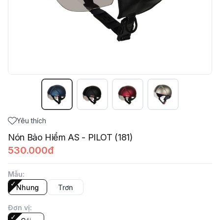
Yêu thích
Nón Bảo Hiểm AS - PILOT (181)
530.000đ
Mẫu
:
Nhung
Trơn
Đơn vị
: