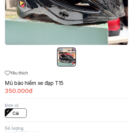
Yêu thích
Mũ bảo hiểm xe đạp T15
350.000đ
Đơn vị
:
Cái
Số lượng