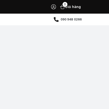
0
Giỏ hàng
090 948 0266